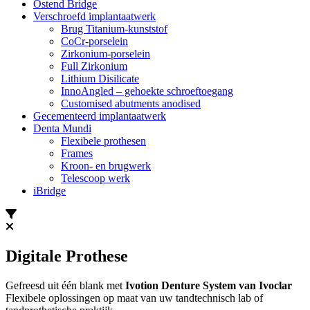
Ostend Bridge
Verschroefd implantaatwerk
Brug Titanium-kunststof
CoCr-porselein
Zirkonium-porselein
Full Zirkonium
Lithium Disilicate
InnoAngled – gehoekte schroeftoegang
Customised abutments anodised
Gecementeerd implantaatwerk
Denta Mundi
Flexibele prothesen
Frames
Kroon- en brugwerk
Telescoop werk
iBridge
Digitale Prothese
Gefreesd uit één blank met
Ivotion Denture System van Ivoclar
Flexibele oplossingen op maat van uw tandtechnisch lab of