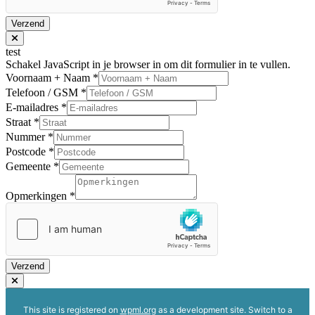
Verzend
test
Schakel JavaScript in je browser in om dit formulier in te vullen.
Voornaam + Naam
*
Telefoon / GSM
*
E-mailadres
*
Straat
*
Nummer
*
Postcode
*
Gemeente
*
Opmerkingen
*
Verzend
This site is registered on
wpml.org
as a development site. Switch to a