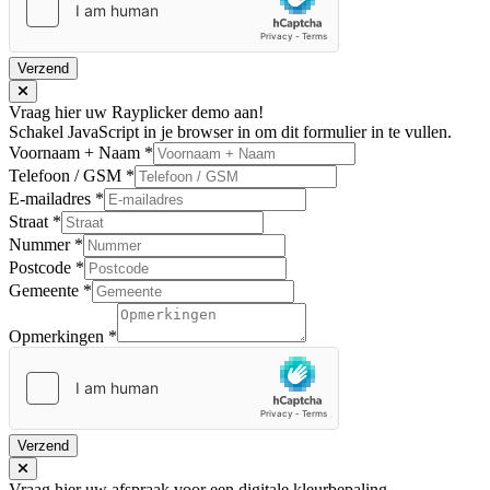
Verzend
Vraag hier uw Rayplicker demo aan!
Schakel JavaScript in je browser in om dit formulier in te vullen.
Voornaam + Naam
*
Telefoon / GSM
*
E-mailadres
*
Straat
*
Nummer
*
Postcode
*
Gemeente
*
Opmerkingen
*
Verzend
Vraag hier uw afspraak voor een digitale kleurbepaling