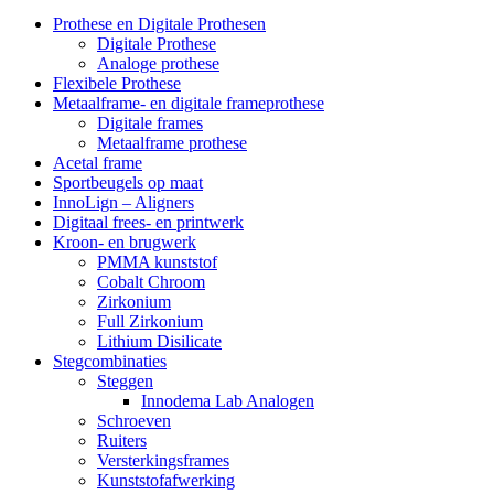
Prothese en Digitale Prothesen
Digitale Prothese
Analoge prothese
Flexibele Prothese
Metaalframe- en digitale frameprothese
Digitale frames
Metaalframe prothese
Acetal frame
Sportbeugels op maat
InnoLign – Aligners
Digitaal frees- en printwerk
Kroon- en brugwerk
PMMA kunststof
Cobalt Chroom
Zirkonium
Full Zirkonium
Lithium Disilicate
Stegcombinaties
Steggen
Innodema Lab Analogen
Schroeven
Ruiters
Versterkingsframes
Kunststofafwerking