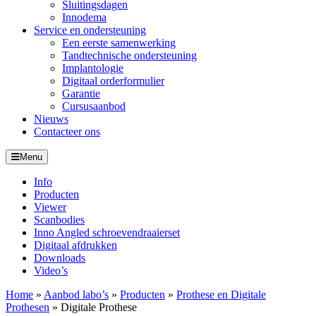
Sluitingsdagen
Innodema
Service en ondersteuning
Een eerste samenwerking
Tandtechnische ondersteuning
Implantologie
Digitaal orderformulier
Garantie
Cursusaanbod
Nieuws
Contacteer ons
Menu
Info
Producten
Viewer
Scanbodies
Inno Angled schroevendraaierset
Digitaal afdrukken
Downloads
Video’s
Home
»
Aanbod labo’s
»
Producten
»
Prothese en Digitale
Prothesen
»
Digitale Prothese