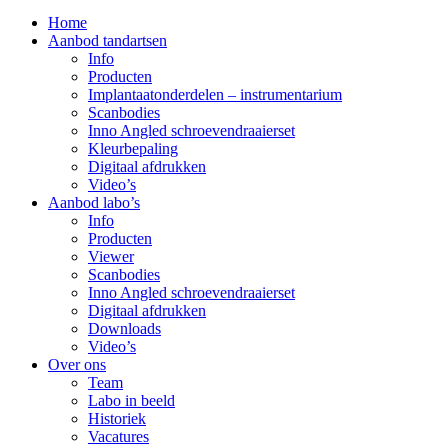
Home
Aanbod tandartsen
Info
Producten
Implantaatonderdelen – instrumentarium
Scanbodies
Inno Angled schroevendraaierset
Kleurbepaling
Digitaal afdrukken
Video’s
Aanbod labo’s
Info
Producten
Viewer
Scanbodies
Inno Angled schroevendraaierset
Digitaal afdrukken
Downloads
Video’s
Over ons
Team
Labo in beeld
Historiek
Vacatures